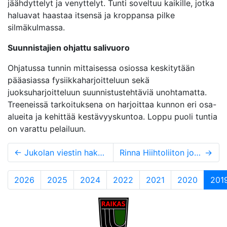
jäähdyttelyt ja venyttelyt. Tunti soveltuu kaikille, jotka
haluavat haastaa itsensä ja kroppansa pilke
silmäkulmassa.
Suunnistajien ohjattu salivuoro
Ohjatussa tunnin mittaisessa osiossa keskitytään
pääasiassa fysiikkaharjoitteluun sekä
juoksuharjoitteluun suunnistustehtäviä unohtamatta.
Treeneissä tarkoituksena on harjoittaa kunnon eri osa-
alueita ja kehittää kestävyyskuntoa. Loppu puoli tuntia
on varattu pelailuun.
←
Jukolan viestin hakeminen 2024 tai 2025
Rinna Hiihtoliiton johtokuntaan
→
2026
2025
2024
2022
2021
2020
201