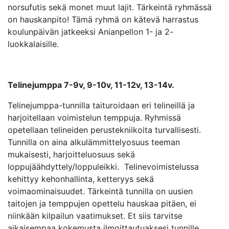
norsufutis sekä monet muut lajit. Tärkeintä ryhmässä
on hauskanpito! Tämä ryhmä on kätevä harrastus
koulunpäivän jatkeeksi Anianpellon 1- ja 2-
luokkalaisille.
Telinejumppa 7-9v, 9-10v, 11-12v, 13-14v.
Telinejumppa-tunnilla taituroidaan eri telineillä ja
harjoitellaan voimistelun temppuja. Ryhmissä
opetellaan telineiden perustekniikoita turvallisesti.
Tunnilla on aina alkulämmittelyosuus teeman
mukaisesti, harjoitteluosuus sekä
loppujäähdyttely/loppuleikki. Telinevoimistelussa
kehittyy kehonhallinta, ketteryys sekä
voimaominaisuudet. Tärkeintä tunnilla on uusien
taitojen ja temppujen opettelu hauskaa pitäen, ei
niinkään kilpailun vaatimukset. Et siis tarvitse
aikaisempaa kokemusta ilmoittautuaksesi tunnille.