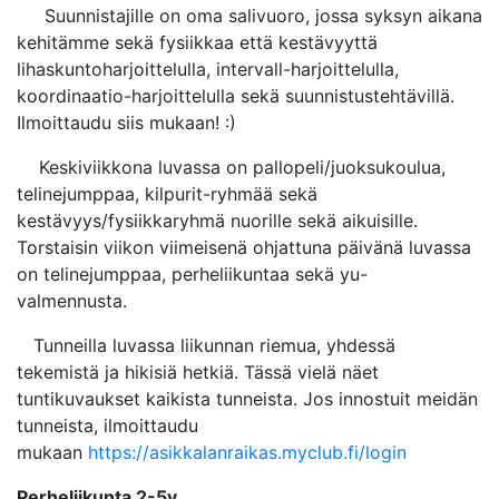
Suunnistajille on oma salivuoro, jossa syksyn aikana
kehitämme sekä fysiikkaa että kestävyyttä
lihaskuntoharjoittelulla, intervall-harjoittelulla,
koordinaatio-harjoittelulla sekä suunnistustehtävillä.
Ilmoittaudu siis mukaan! :)
Keskiviikkona luvassa on pallopeli/juoksukoulua,
telinejumppaa, kilpurit-ryhmää sekä
kestävyys/fysiikkaryhmä nuorille sekä aikuisille.
Torstaisin viikon viimeisenä ohjattuna päivänä luvassa
on telinejumppaa, perheliikuntaa sekä yu-
valmennusta.
Tunneilla luvassa liikunnan riemua, yhdessä
tekemistä ja hikisiä hetkiä. Tässä vielä näet
tuntikuvaukset kaikista tunneista. Jos innostuit meidän
tunneista, ilmoittaudu
mukaan
https://asikkalanraikas.myclub.fi/login
Perheliikunta 2-5v.