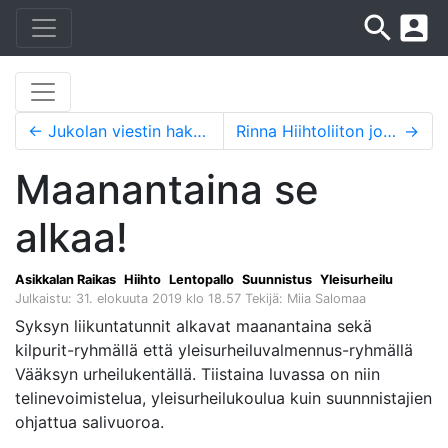
search
account_box
←
Jukolan viestin hakeminen 2024 tai 2025
Rinna Hiihtoliiton johtokuntaan
→
Maanantaina se
alkaa!
Asikkalan Raikas
Hiihto
Lentopallo
Suunnistus
Yleisurheilu
Julkaistu: 31. elokuuta 2019 klo 18.57
Tekijä: Miia Salomaa
Syksyn liikuntatunnit alkavat maanantaina sekä
kilpurit-ryhmällä että yleisurheiluvalmennus-ryhmällä
Vääksyn urheilukentällä. Tiistaina luvassa on niin
telinevoimistelua, yleisurheilukoulua kuin suunnnistajien
ohjattua salivuoroa.