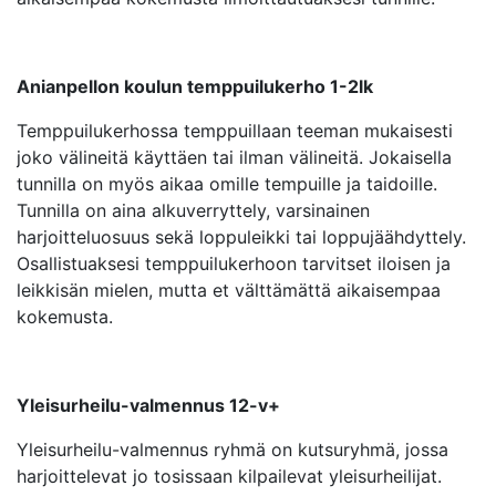
Anianpellon koulun temppuilukerho 1-2lk
Temppuilukerhossa temppuillaan teeman mukaisesti
joko välineitä käyttäen tai ilman välineitä. Jokaisella
tunnilla on myös aikaa omille tempuille ja taidoille.
Tunnilla on aina alkuverryttely, varsinainen
harjoitteluosuus sekä loppuleikki tai loppujäähdyttely.
Osallistuaksesi temppuilukerhoon tarvitset iloisen ja
leikkisän mielen, mutta et välttämättä aikaisempaa
kokemusta.
Yleisurheilu-valmennus 12-v+
Yleisurheilu-valmennus ryhmä on kutsuryhmä, jossa
harjoittelevat jo tosissaan kilpailevat yleisurheilijat.