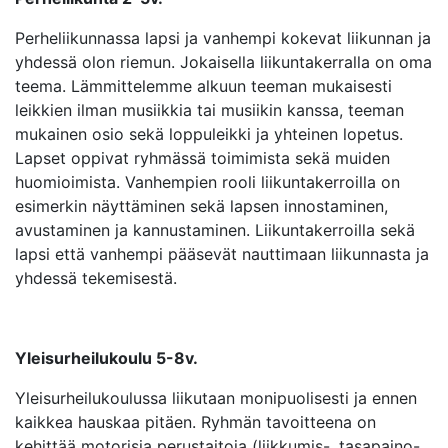
Perheliikunnassa lapsi ja vanhempi kokevat liikunnan ja
yhdessä olon riemun. Jokaisella liikuntakerralla on oma
teema. Lämmittelemme alkuun teeman mukaisesti
leikkien ilman musiikkia tai musiikin kanssa, teeman
mukainen osio sekä loppuleikki ja yhteinen lopetus.
Lapset oppivat ryhmässä toimimista sekä muiden
huomioimista. Vanhempien rooli liikuntakerroilla on
esimerkin näyttäminen sekä lapsen innostaminen,
avustaminen ja kannustaminen. Liikuntakerroilla sekä
lapsi että vanhempi pääsevät nauttimaan liikunnasta ja
yhdessä tekemisestä.
Yleisurheilukoulu 5-8v.
Yleisurheilukoulussa liikutaan monipuolisesti ja ennen
kaikkea hauskaa pitäen. Ryhmän tavoitteena on
kehittää motorisia perustaitoja (liikkumis-, tasapaino-