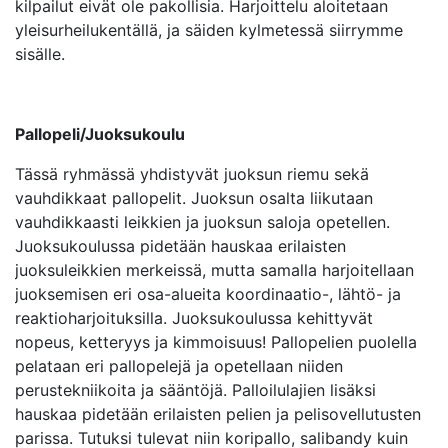
kilpailut eivät ole pakollisia. Harjoittelu aloitetaan
yleisurheilukentällä, ja säiden kylmetessä siirrymme
sisälle.
Pallopeli/Juoksukoulu
Tässä ryhmässä yhdistyvät juoksun riemu sekä
vauhdikkaat pallopelit. Juoksun osalta liikutaan
vauhdikkaasti leikkien ja juoksun saloja opetellen.
Juoksukoulussa pidetään hauskaa erilaisten
juoksuleikkien merkeissä, mutta samalla harjoitellaan
juoksemisen eri osa-alueita koordinaatio-, lähtö- ja
reaktioharjoituksilla. Juoksukoulussa kehittyvät
nopeus, ketteryys ja kimmoisuus! Pallopelien puolella
pelataan eri pallopelejä ja opetellaan niiden
perustekniikoita ja sääntöjä. Palloilulajien lisäksi
hauskaa pidetään erilaisten pelien ja pelisovellutusten
parissa. Tutuksi tulevat niin koripallo, salibandy kuin