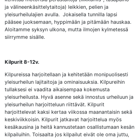
ja välineenkäsittelytaitoja) leikkien, pelien ja
yleisurheilulajien avulla. Jokaisella tunnilla lapsi
pääsee juoksemaan, hyppimään ja pitämään hauskaa.
Aloitamme syksyn ulkona, mutta ilmojen kylmetessä
siirrymme sisälle.
Kilpurit 8-12v.
Kilpureissa harjoitellaan ja kehitetään monipuolisesti
yleisurheilun lajitaitoja ja ominaisuuksia. Kilpureihin
tullaksesi ei vaadita aikaisempaa kokemusta
yleisurheilusta. Hyvä asenne sekä innostus urheiluun ja
yleisurheilun harjoitteluun riittävät. Kilpurit
harjoittelevat kaksi kertaa viikossa maanantaisin sekä
keskiviikkoisin. Kilpurit jatkavat harjoittelua myös
kesäkausina ja heitä kannustetaan osallistumaan kesän
kilpailuihin. Toisaalta jos kilpailut eivät ole oma juttu,