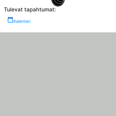
Tulevat tapahtumat:
calendar_today
Kalenteri