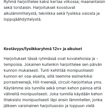
Ryhmä harjoittelee kaksi kertaa viikossa; maanantaisin
sekä torstaisin. Harjoitukset koostuvat
alkulämmittelystä, tekniikka sekä fysiikka osiosta ja
loppujäähdyttelystä.
Kestävyys/fysiikkaryhmä 12v+ ja aikuiset
Harjoitukset tässä ryhmässä ovat kovatehoisia ja -
tempoisia. Jokainen kuitenkin harjoittelee sen päivän
kunnon mukaisesti. Tunti kehittää monipuolisesti
kunnon eri osa-alueita, sillä teemme esimerkiksi
porrastreenejä, Hiit-treenejä, circuit-harjoittelua yms.
Käytämme siis tunnilla sekä oman kehon painoa että
välineitä monipuolisesti. Joka tunnilla käydään kehon
lihaksisto monipuolisesti läpi ensin lämmitellen, jonka
jälkeen varsinainen harjoitusosio ja loppuun vielä